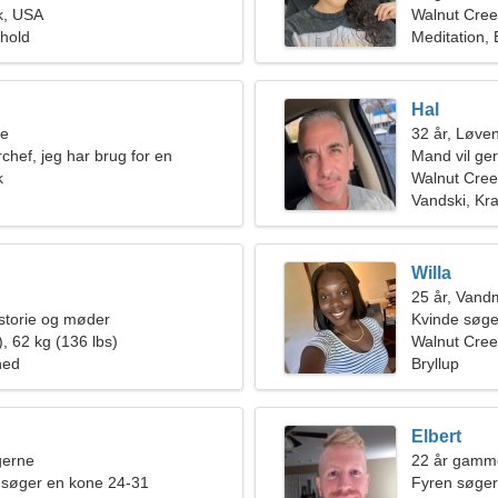
k, USA
Walnut Cree
rhold
Meditation, 
Hal
ne
32 år, Løve
chef, jeg har brug for en
Mand vil ge
inde
k
Walnut Cre
Vandski, Kra
Willa
25 år, Van
istorie og møder
Kvinde søg
, 62 kg (136 lbs)
Walnut Cree
hed
Bryllup
Elbert
ngerne
22 år gamm
 søger en kone 24-31
Fyren søger