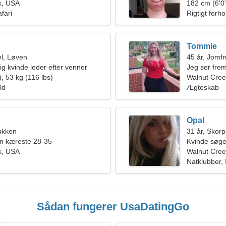
k, USA
182 cm (6'0"
fari
Rigtigt forho
Tommie
l, Løven
45 år, Jomf
ig kvinde leder efter venner
Jeg ser fre
, 53 kg (116 lbs)
mand
Walnut Cree
ld
Ægteskab
Opal
ukken
31 år, Skor
en kæreste 28-35
Kvinde søge
k, USA
Walnut Cre
Natklubber, 
Sådan fungerer UsaDatingGo