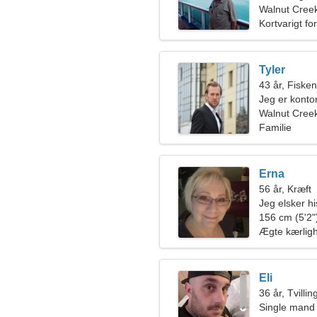
Walnut Cree
Kortvarigt fo
Tyler
43 år, Fiske
Jeg er kontor
fantastisk kv
Walnut Cree
Familie
Erna
56 år, Kræft
Jeg elsker h
156 cm (5'2")
Ægte kærlig
Eli
36 år, Tvilli
Single mand