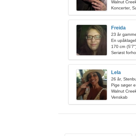
Walnut Cree
Koncerter, Sa
Freida
23 år gamme
En upåklagel
170 cm (5'7")
Seriøst forho
Lela
26 år, Stenb
Pige søger 
Walnut Cree
Venskab