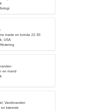
k
Biologi
n
rne møde en kvinde 22-30
ek, USA
fttræning
dmanden
er en mand
k
el, Vandmanden
 en kæreste