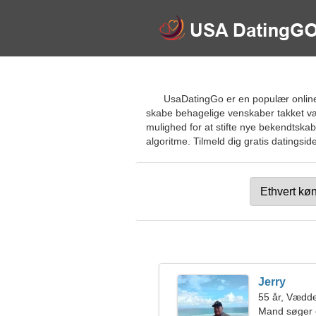
UsaDatingGo er en populær online 
skabe behagelige venskaber takket væ
mulighed for at stifte nye bekendts
algoritme. Tilmeld dig gratis datingsid
Jerry
55 år, Vædd
Mand søger 