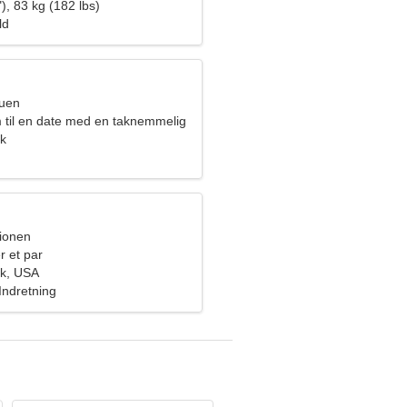
), 83 kg (182 lbs)
ld
ruen
m til en date med en taknemmelig
k
pionen
r et par
ek, USA
Indretning