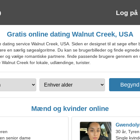
Log på
Gratis online dating Walnut Creek, USA
dating service Walnut Creek, USA. Siden er designet til at søge efter b
re en særlig søgealgoritme. Du kan se brugerbilleder og finde egnede 
kaber og vælge romantiske partnere. finde passende brugere gennem e
e Walnut Creek for lokale, udlændinge, turister.
Mænd og kvinder online
Gwendoly
eren
30 år, Tyren
en senior dame
Single kvin