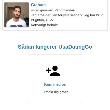
Graham
44 år gammel, Vandmanden
Jeg arbejder i en forlystelsespark, jeg har brug
for en enestående kvinde
Brighton, USA
Kortvarigt forhold
Sådan fungerer UsaDatingGo
Kom med os
Tilmeld dig gratis