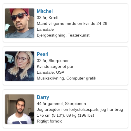
Mitchel
33 år, Kræft
Mand vil gerne møde en kvinde 24-28
Lansdale
Bjergbestigning, Teaterkunst
Pearl
32 år, Skorpionen
Kvinde søger et par
Lansdale, USA
Musikskrivning, Computer grafik
Barry
44 år gammel, Skorpionen
Jeg arbejder i en forlystelsespark, jeg har brug
for en venlig kvinde
176 cm (5'10"), 89 kg (196 lbs)
Rigtigt forhold