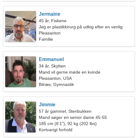
Jermaine
45 år, Fiskene
Jeg er plastikkirurg på udkig efter en venlig
kvinde
Pleasanton
Familie
Emmanuel
34 år, Skytten
Mand vil gerne møde en kvinde
Pleasanton, USA
Bilræs, Gymnastik
Jimmie
57 år gammel, Stenbukken
Mand søger en senior dame 45-55
185 cm (6'1"), 92 kg (202 lbs)
Kortvarigt forhold