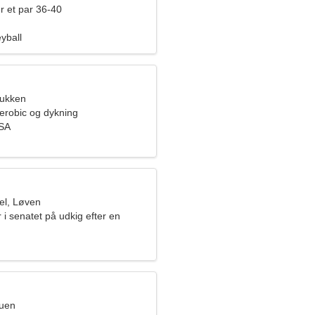
r et par 36-40
eyball
bukken
aerobic og dykning
USA
el, Løven
 i senatet på udkig efter en
vinde
ruen