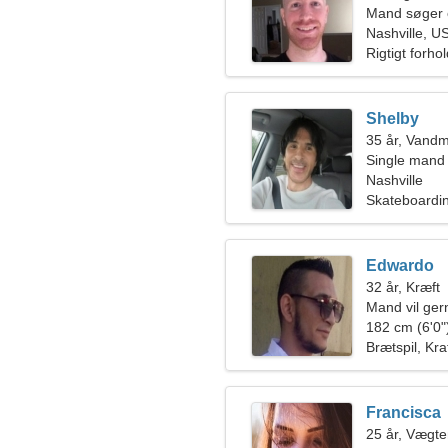
Mand søger 
Nashville, U
Rigtigt forho
Shelby
35 år, Vand
Single mand
Nashville
Skateboardi
Edwardo
32 år, Kræft
Mand vil ge
182 cm (6'0")
Brætspil, Kra
Francisca
25 år, Vægt