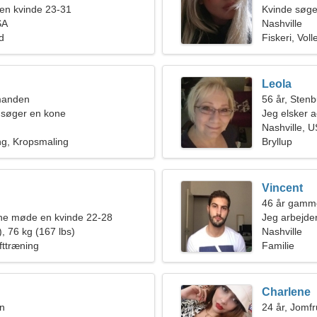
en kvinde 23-31
Kvinde søge
SA
Nashville
ld
Fiskeri, Voll
Leola
manden
56 år, Sten
 søger en kone
Jeg elsker 
Nashville, 
ng, Kropsmaling
Bryllup
Vincent
46 år gamm
rne møde en kvinde 22-28
Jeg arbejder
, 76 kg (167 lbs)
fantastisk k
Nashville
fttræning
Familie
Charlene
en
24 år, Jomf