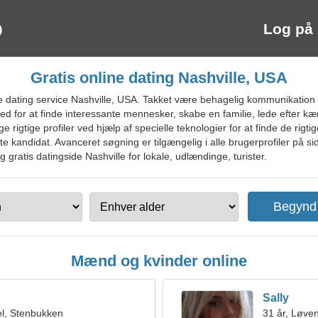
Log på
Gratis online dating Nashville, USA
 dating service Nashville, USA. Takket være behagelig kommunikation
hed for at finde interessante mennesker, skabe en familie, lede efter k
rigtige profiler ved hjælp af specielle teknologier for at finde de rigti
e kandidat. Avanceret søgning er tilgængelig i alle brugerprofiler på 
g gratis datingside Nashville for lokale, udlændinge, turister.
Mænd og kvinder online
Sally
l, Stenbukken
31 år, Løve