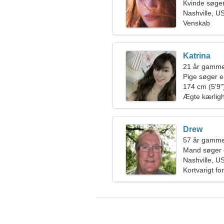
Kvinde søge
Nashville, U
Venskab
Katrina
21 år gamme
Pige søger 
174 cm (5'9")
Ægte kærlig
Drew
57 år gamme
Mand søger 
Nashville, U
Kortvarigt fo