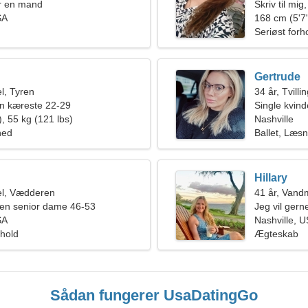
r en mand
Skriv til mi
SA
168 cm (5'7"
Seriøst forh
Gertrude
l, Tyren
34 år, Tvilli
en kæreste 22-29
Single kvin
, 55 kg (121 lbs)
Nashville
hed
Ballet, Læsn
Hillary
l, Vædderen
41 år, Van
en senior dame 46-53
Jeg vil gern
SA
Nashville, 
rhold
Ægteskab
Sådan fungerer UsaDatingGo