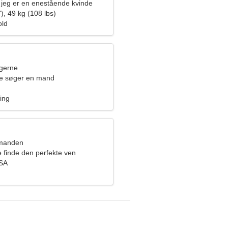
g, jeg er en enestående kvinde
), 49 kg (108 lbs)
old
ngerne
de søger en mand
ing
dmanden
e finde den perfekte ven
USA