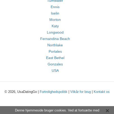
Tumwater
Ennis
Iselin
Morton
Katy
Longwood
Fernandina Beach
Northlake
Portales
East Bethel
Gonzales
USA
© 2026, UsaDatingGo |
Fortrolighedspolitik
|
Vilkår for brug
|
Kontakt os
Denne hjemmeside bruger cookies. Ved at fortsætte med