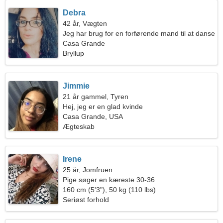
Debra
42 år, Vægten
Jeg har brug for en forførende mand til at danse
sammen
Casa Grande
Bryllup
Jimmie
21 år gammel, Tyren
Hej, jeg er en glad kvinde
Casa Grande, USA
Ægteskab
Irene
25 år, Jomfruen
Pige søger en kæreste 30-36
160 cm (5'3"), 50 kg (110 lbs)
Seriøst forhold