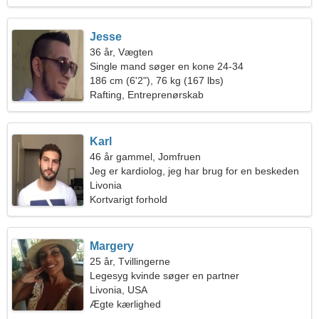
Jesse
36 år, Vægten
Single mand søger en kone 24-34
186 cm (6'2"), 76 kg (167 lbs)
Rafting, Entreprenørskab
Karl
46 år gammel, Jomfruen
Jeg er kardiolog, jeg har brug for en beskeden
kvinde
Livonia
Kortvarigt forhold
Margery
25 år, Tvillingerne
Legesyg kvinde søger en partner
Livonia, USA
Ægte kærlighed