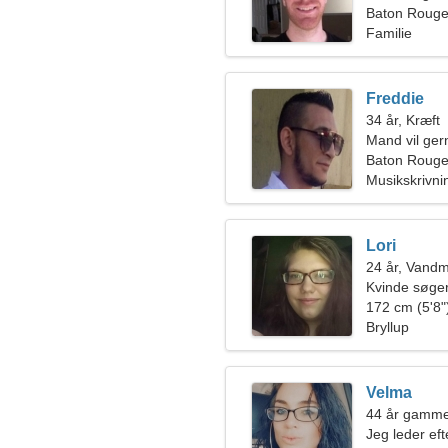
Baton Rouge
Familie
Freddie
34 år, Kræft
Mand vil ge
Baton Roug
Musikskrivni
Lori
24 år, Vand
Kvinde søge
172 cm (5'8")
Bryllup
Velma
44 år gamme
Jeg leder eft