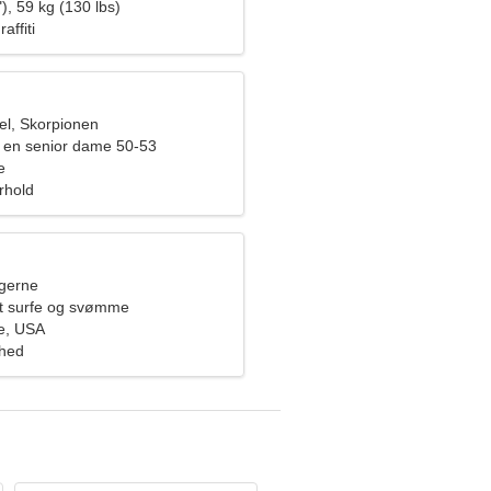
), 59 kg (130 lbs)
affiti
l, Skorpionen
 en senior dame 50-53
e
orhold
ngerne
at surfe og svømme
e, USA
ghed