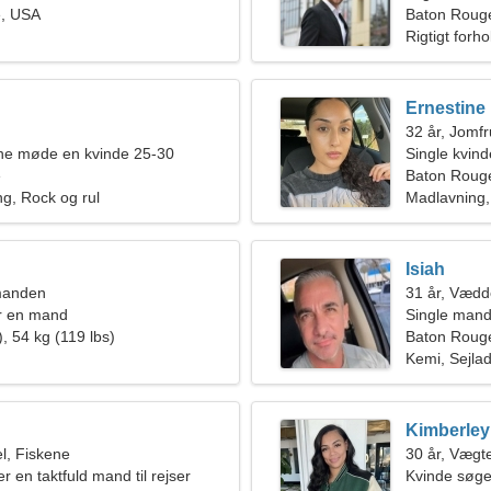
, USA
kvinde
Baton Roug
Rigtigt forho
Ernestine
32 år, Jomf
rne møde en kvinde 25-30
Single kvin
e
Baton Roug
ng, Rock og rul
Madlavning,
Isiah
manden
31 år, Vædd
r en mand
Single mand
, 54 kg (119 lbs)
Baton Roug
Kemi, Sejla
Kimberley
l, Fiskene
30 år, Vægt
er en taktfuld mand til rejser
Kvinde søge