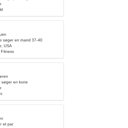
e
ld
ruen
de søger en mand 37-40
e, USA
 Fitness
eren
 søger en kone
e
ds
en
r et par