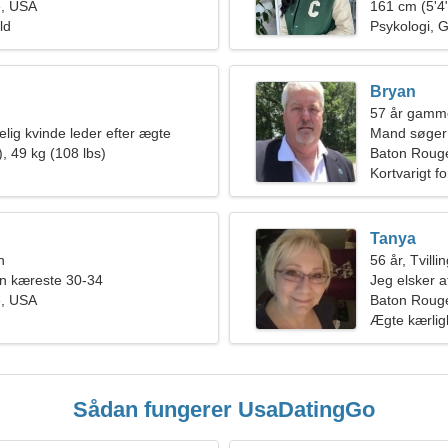
, USA
161 cm (5'4"
ld
Psykologi, Gr
Bryan
57 år gamme
elig kvinde leder efter ægte
Mand søger
, 49 kg (108 lbs)
Baton Roug
Kortvarigt f
Tanya
n
56 år, Tvilli
en kæreste 30-34
Jeg elsker 
, USA
Baton Roug
Ægte kærli
Sådan fungerer UsaDatingGo