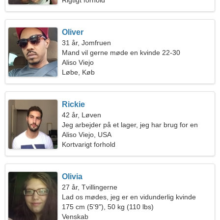
Rigtigt forhold
Oliver
31 år, Jomfruen
Mand vil gerne møde en kvinde 22-30
Aliso Viejo
Løbe, Køb
Rickie
42 år, Løven
Jeg arbejder på et lager, jeg har brug for en
perfekt kvinde
Aliso Viejo, USA
Kortvarigt forhold
Olivia
27 år, Tvillingerne
Lad os mødes, jeg er en vidunderlig kvinde
175 cm (5'9"), 50 kg (110 lbs)
Venskab