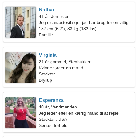
Nathan
41 år, Jomfruen
Jeg er anæstesilæge, jeg har brug for en vittig
kvinde
187 cm (6'2"), 83 kg (182 lbs)
Familie
Virginia
21 år gammel, Stenbukken
Kvinde søger en mand
Stockton
Bryllup
Esperanza
40 år, Vandmanden
Jeg leder efter en kærlig mand til at rejse
sammen
Stockton, USA
Seriøst forhold