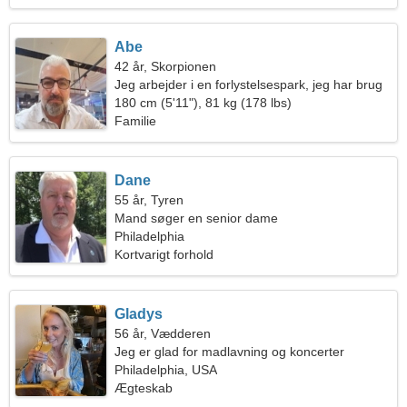
Abe
42 år, Skorpionen
Jeg arbejder i en forlystelsespark, jeg har brug
for en omgængelig kvinde
180 cm (5'11"), 81 kg (178 lbs)
Familie
Dane
55 år, Tyren
Mand søger en senior dame
Philadelphia
Kortvarigt forhold
Gladys
56 år, Vædderen
Jeg er glad for madlavning og koncerter
Philadelphia, USA
Ægteskab