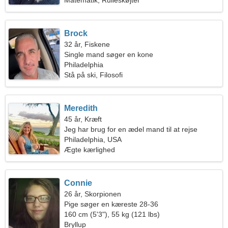
Matematik, Rulleskøjter
Brock
32 år, Fiskene
Single mand søger en kone
Philadelphia
Stå på ski, Filosofi
Meredith
45 år, Kræft
Jeg har brug for en ædel mand til at rejse
sammen
Philadelphia, USA
Ægte kærlighed
Connie
26 år, Skorpionen
Pige søger en kæreste 28-36
160 cm (5'3"), 55 kg (121 lbs)
Bryllup