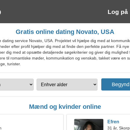
Log på
Gratis online dating Novato, USA
 dating service Novato, USA. Projektet vil hjælpe dig med at kommun
der efter profil hjælper dig med at finde den perfekte partner. Få ny
lper dig med at opsætte detaljerede søgekriterier og giver dig mulighe
ere til romantiske møder, kommunikation og venskab, takket være en sæ
e, turister.
Mænd og kvinder online
Efren
n
31 år, Skor