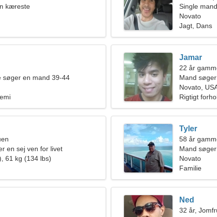
en kæreste
Single mand
Novato
Jagt, Dans
Jamar
22 år gamme
de søger en mand 39-44
Mand søger 
Novato, US
Kemi
Rigtigt forho
Tyler
uen
58 år gamme
er en sej ven for livet
Mand søger
, 61 kg (134 lbs)
Novato
Familie
Ned
32 år, Jomf