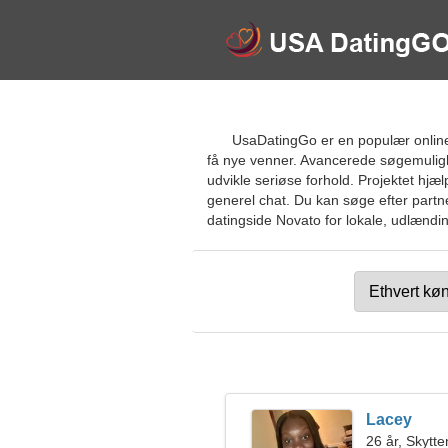
UsaDatingGo er en populær online
få nye venner. Avancerede søgemulighe
udvikle seriøse forhold. Projektet hjæ
generel chat. Du kan søge efter partn
datingside Novato for lokale, udlænding
Lacey
26 år, Skytte