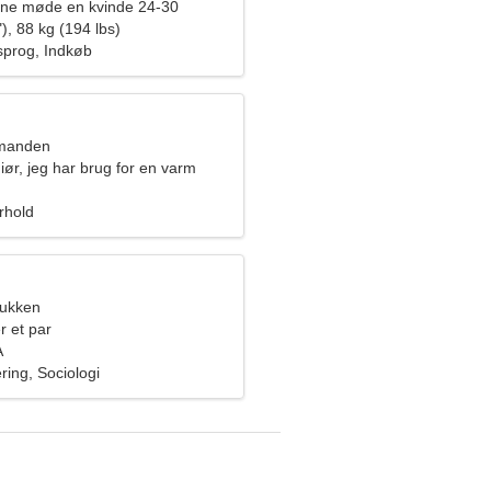
rne møde en kvinde 24-30
), 88 kg (194 lbs)
prog, Indkøb
dmanden
iør, jeg har brug for en varm
orhold
bukken
r et par
A
ring, Sociologi