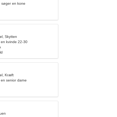
 søger en kone
l, Skytten
en kvinde 22-30
A
ld
l, Kræft
 en senior dame
ruen