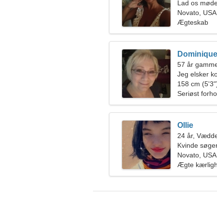
Lad os mødes
Novato, USA
Ægteskab
Dominiqu
57 år gammel
Jeg elsker ko
158 cm (5'3")
Seriøst forho
Ollie
24 år, Vædd
Kvinde søge
Novato, USA
Ægte kærlig