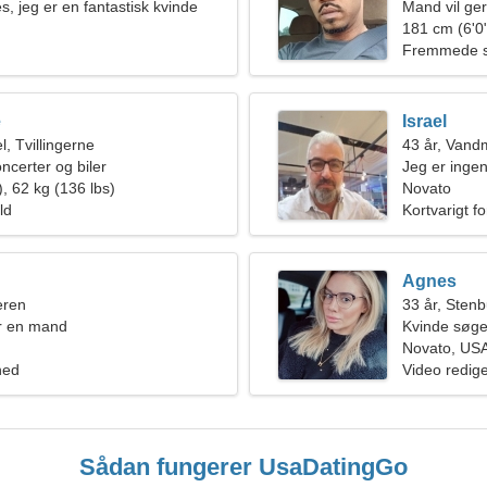
, jeg er en fantastisk kvinde
Mand vil ge
181 cm (6'0"
Fremmede s
e
Israel
, Tvillingerne
43 år, Van
ncerter og biler
Jeg er ingen
, 62 kg (136 lbs)
kvinde
Novato
ld
Kortvarigt f
Agnes
eren
33 år, Sten
r en mand
Kvinde søge
Novato, US
hed
Video redige
Sådan fungerer UsaDatingGo