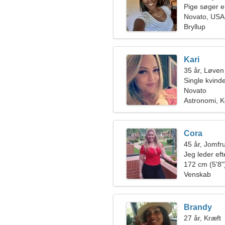
Pige søger 
Novato, USA
Bryllup
Kari
35 år, Løven
Single kvin
Novato
Astronomi, 
Cora
45 år, Jomfr
Jeg leder eft
172 cm (5'8")
Venskab
Brandy
27 år, Kræft