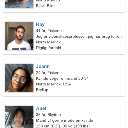
North Merrick
Biavl, Biler
Ray
41 år, Fiskene
Jeg er videnskabsprofessor, jeg har brug for en
venlig kvinde
North Merrick
Rigtigt forhold
Joann
24 år, Fiskene
Kvinde søger en mand 30-34
North Merrick, USA
Bryllup
Abel
36 år, Skytten
Mand vil gerne møde en kvinde
190 cm (6'3"), 90 kg (198 lbs)