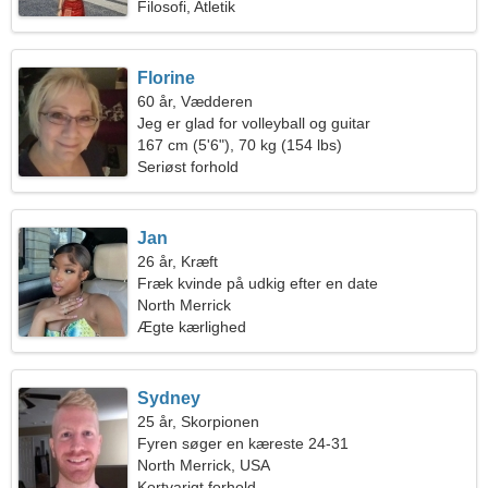
Filosofi, Atletik
Florine
60 år, Vædderen
Jeg er glad for volleyball og guitar
167 cm (5'6"), 70 kg (154 lbs)
Seriøst forhold
Jan
26 år, Kræft
Fræk kvinde på udkig efter en date
North Merrick
Ægte kærlighed
Sydney
25 år, Skorpionen
Fyren søger en kæreste 24-31
North Merrick, USA
Kortvarigt forhold