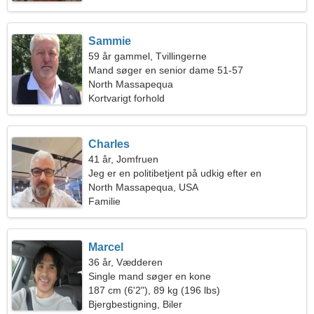
Sammie
59 år gammel, Tvillingerne
Mand søger en senior dame 51-57
North Massapequa
Kortvarigt forhold
Charles
41 år, Jomfruen
Jeg er en politibetjent på udkig efter en
fantastisk kvinde
North Massapequa, USA
Familie
Marcel
36 år, Vædderen
Single mand søger en kone
187 cm (6'2"), 89 kg (196 lbs)
Bjergbestigning, Biler