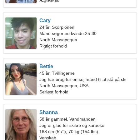
Ægteskab
Cary
24 år, Skorpionen
Mand søger en kvinde 25-30
North Massapequa
Rigtigt forhold
Bettie
45 år, Tvillingerne
Jeg har brug for en sej mand til at stå på ski
sammen
North Massapequa, USA
Seriøst forhold
Shanna
58 år gammel, Vandmanden
Jeg er glad for skiløb og karaoke
168 cm (5'7"), 70 kg (154 lbs)
Venskab