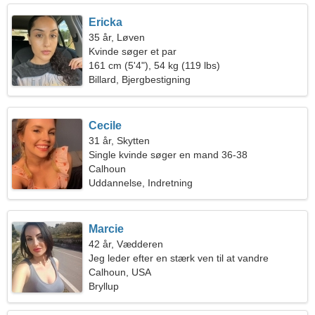
Ericka
35 år, Løven
Kvinde søger et par
161 cm (5'4"), 54 kg (119 lbs)
Billard, Bjergbestigning
Cecile
31 år, Skytten
Single kvinde søger en mand 36-38
Calhoun
Uddannelse, Indretning
Marcie
42 år, Vædderen
Jeg leder efter en stærk ven til at vandre
sammen
Calhoun, USA
Bryllup