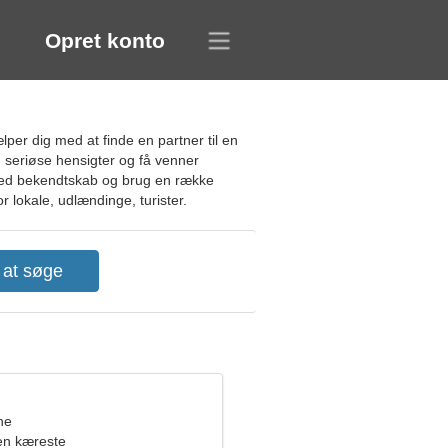
Opret konto
per dig med at finde en partner til en
d seriøse hensigter og få venner
med bekendtskab og brug en række
or lokale, udlændinge, turister.
ne
en kæreste