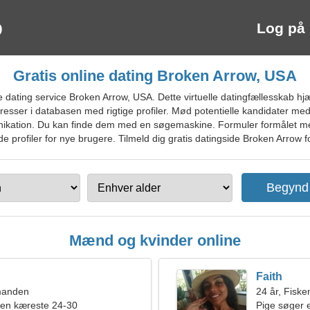
Log på
Gratis online dating Broken Arrow, USA
ating service Broken Arrow, USA. Dette virtuelle datingfællesskab hjæl
eresser i databasen med rigtige profiler. Mød potentielle kandidater me
unikation. Du kan finde dem med en søgemaskine. Formuler formålet 
nde profiler for nye brugere. Tilmeld dig gratis datingside Broken Arrow f
Mænd og kvinder online
Faith
manden
24 år, Fiske
 en kæreste 24-30
Pige søger 