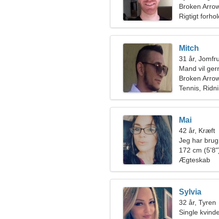
Broken Arro
Rigtigt forho
Mitch
31 år, Jomfr
Mand vil ge
Broken Arro
Tennis, Ridn
Mai
42 år, Kræft
Jeg har brug 
danse samm
172 cm (5'8")
Ægteskab
Sylvia
32 år, Tyren
Single kvin