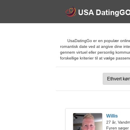
UsaDatingGo er en populær online d
romantisk date ved at angive dine int
gennem virtuel eller personlig komm
forskellige kriterier til at vælge passe
Willis
27 år, Vand
Fyren søger