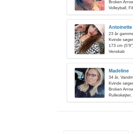
Broken Arro
Volleyball, Fi
Antoinette
23 år gamme
Kvinde søge
173 cm (5'9")
Venskab
Madeline
34 år, Vand
Kvinde søger
Broken Arro
Rulleskøjter,