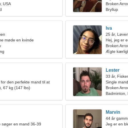
w, USA
Broken Arro
ld
Bryllup
Iva
uen
25 år, Løve
rne møde en kvinde
Hej, jeg er
w
Broken Arro
ing
Ægte kærli
Lester
33 år, Fiske
for den perfekte mand til at
Single mand
en
, 67 kg (147 lbs)
Broken Arro
Badminton, 
Marvin
44 år gammel
de søger en mand 36-39
Jeg er en bl