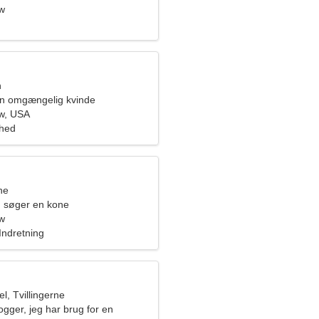
w
n
 en omgængelig kvinde
w, USA
ghed
ne
 søger en kone
w
Indretning
, Tvillingerne
ogger, jeg har brug for en