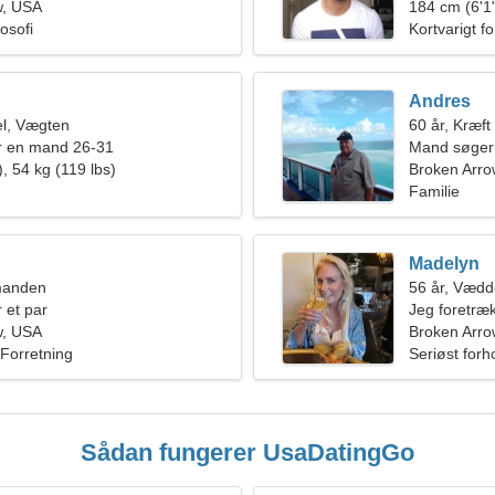
w, USA
forførende 
184 cm (6'1"
losofi
Kortvarigt f
Andres
l, Vægten
60 år, Kræft
r en mand 26-31
Mand søger
, 54 kg (119 lbs)
Broken Arro
Familie
Madelyn
manden
56 år, Vædd
 et par
Jeg foretræk
w, USA
Broken Arro
 Forretning
Seriøst forh
Sådan fungerer UsaDatingGo