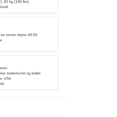
kvinde
), 82 kg (180 lbs)
orhold
 en senior dame 49-55
w
eren
ker teaterkunst og ballet
w, USA
old