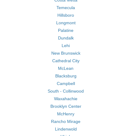
Costa Mesa
Temecula
Hillsboro
Longmont
Palatine
Dundalk
Lehi
New Brunswick
Cathedral City
McLean
Blacksburg
Campbell
South - Collinwood
Waxahachie
Brooklyn Center
McHenry
Rancho Mirage
Lindenwold