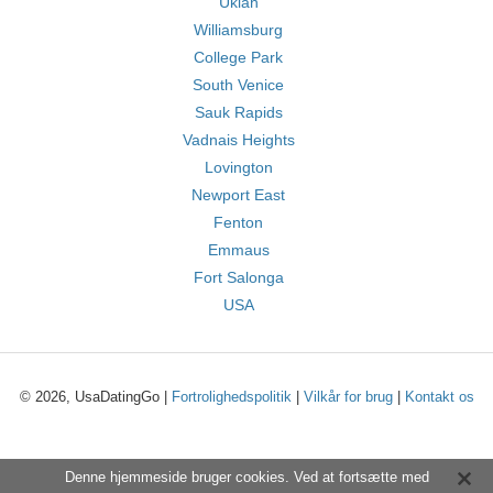
Ukiah
Williamsburg
College Park
South Venice
Sauk Rapids
Vadnais Heights
Lovington
Newport East
Fenton
Emmaus
Fort Salonga
USA
© 2026, UsaDatingGo |
Fortrolighedspolitik
|
Vilkår for brug
|
Kontakt os
Denne hjemmeside bruger cookies. Ved at fortsætte med