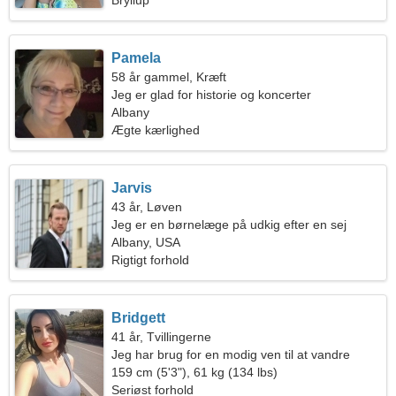
Bryllup
Pamela
58 år gammel, Kræft
Jeg er glad for historie og koncerter
Albany
Ægte kærlighed
Jarvis
43 år, Løven
Jeg er en børnelæge på udkig efter en sej
kvinde
Albany, USA
Rigtigt forhold
Bridgett
41 år, Tvillingerne
Jeg har brug for en modig ven til at vandre
sammen
159 cm (5'3"), 61 kg (134 lbs)
Seriøst forhold